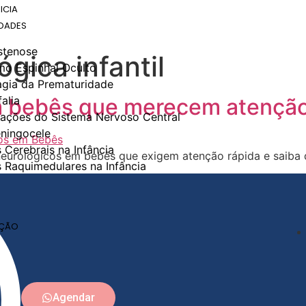
ICIA
IDADES
stenose
gica infantil
mo Espinhal Oculto
gia da Prematuridade
m bebês que merecem atenção
alia
ações do Sistema Nervoso Central
ningocele
 Cerebrais na Infância
 neurológicos em bebês que exigem atenção rápida e saiba 
 Raquimedulares na Infância
O
AÇÃO
Agendar