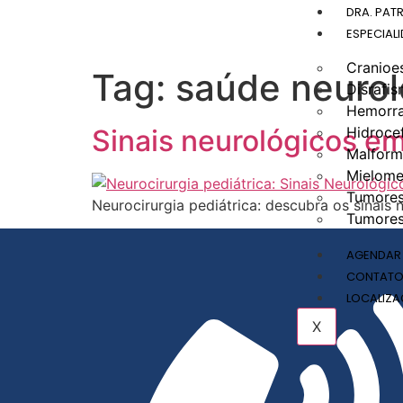
DRA. PATR
ESPECIAL
Cranioe
Tag:
saúde neuroló
Disrafis
Hemorra
Sinais neurológicos e
Hidrocef
Malform
Mielome
Tumores
Neurocirurgia pediátrica: descubra os sinais
Tumores
AGENDAR
CONTAT
LOCALIZ
X